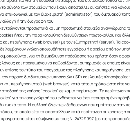
ι απαραίτητο για την εύρυθμη λειτουργία του δικτυακού τόπου και τ
 το σύνολο των στοιχείων που έχουν αποστείλει οι χρήστες για λόγο
α επικοινωνεί με τον διαχειριστή (administrator) του δικτυακού τό
ν αλλαγή ή την διαγραφή του.
υγκεντρώνονται προσωπικά και μη προσωπικά στοιχεία αναγνώρισης τ
 cookies ή/και την παρακολούθηση διευθύνσεων πρωτοκόλλου και άλλ
και περιήγησης (web browser) με τον εξυπηρετητή (server). Τα cooki
 δε λαμβάνουν γνώση οποιουδήποτε εγγράφου ή αρχείου από τον υπολ
σιμοποιούνται για τη διευκόλυνση πρόσβασης του χρήστη όσον αφορ
 λόγους και προκειμένου να καθορίζονται οι περιοχές οι οποίες είνα
υν επίσης τον τύπο του προγράμματος πλοήγησης και περιήγησης ιστ
α, τον πάροχο διαδικτυακών υπηρεσιών (ISP) και λοιπές πληροφορίες 
 και περιήγηση ιστού (web browser) κατά τέτοιο τρόπο ώστε είτε να 
ην αποδοχή της χρήσης “cookies” σε καμία περίπτωση. Σε περίπτωση 
okies” για την αναγνώρισή του ενδέχεται να έχει περιορισμένη πρόσβ
αδικτυακό τόπο. Η συλλογή όλων των δεδομένων που εμπίπτουν στην
τόπου, τα οποία είτε τα αποστέλλουν κατά περίπτωση οι χρήστες ή 
 πραγματοποιείται σύμφωνα με τους Ν. 2472/1997 (με τις τροποποιήσε