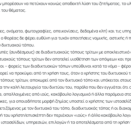
εν μπορέσουν να πετύχουν κοινώς αποδεκτή λύση του ζητήματος, το υλ
 του θέματος.
ες, ονόματα, φωτογραφίες, απεικονίσεις, δεδομένα κλπ) και τις υπη
 Φορέας δε φέρει ευθύνη για τυχόν απαιτήσεις νομικής, αστικής ή π
υ δικτυακού τόπου.
μπές (συνδέσμους) σε διαδικτυακούς τόπους τρίτων με αποκλειστικό
τυακούς τόπους τρίτων δεν αποτελεί υιοθέτηση των απόψεων και πρ
τοι – φορείς των διαδικτυακών τόπων υπεύθυνοι κατά το νόμο – φέρο
ορεί να προκύψει από τη χρήση τους, όταν ο χρήστης του δικτυακού
 τόπους τρίτων, αποχωρεί από τον δικτυακό τόπο και υπόκειται στου
την καλή λειτουργία του δικτύου του, παρόλο που δεν εγγυάται ότι ο
α, απαλλαγμένες από ιούς, κακόβουλο λογισμικό ή άλλα παρόμοια στο
κες, για οποιαδήποτε μορφή ζημίας υποστεί ο χρήστης των ιστοσελί
ετιζόμενος με τον δικτυακό του τόπο, διαδικτυακός τόπος ή οι διακο
ή του χρήστη/επισκέπτη δεν περιέχουν «ιούς» ή άλλο κακόβουλο λογι
 ιστοσελίδων, υπηρεσιών, επιλογών ή τα αποτελέσματα από τη χρήση 