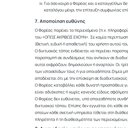
Για όσο καιρό ο Φορέας και ο καταγγέλλων δ
καταλόγου μέχρι την επίτευξη συμφωνίας επί
7. Αποποίηση ευθύνης
Ο Φορέας παρέχει το περιεχόμενο (π.χ. πληροφορί
του «ΟΠΩΣ ΑΚΡΙΒΩΣ ΕΧΟΥΝ». Σε καμία περίπτωση ο
(θετική, ειδική ή αποθετική) του χρήστη αυτού το
O δικτυακός τόπος ενδέχεται να περιέχει παραπο
παραπομπή σε συνδέσμους που ανήκουν σε διαδικ
αυτοί εκφράζουν, δημοσιεύουν ή αναρτούν. Οι τρί
των ιστοσελίδων τους ή για οποιαδήποτε ζημία μπ
αποδέχεται ότι με την επίσκεψη σε διαδικτυακούς
Ο Φορέας καταβάλλει κάθε δυνατή προσπάθεια για 
είναι αδιάκοπες ή χωρίς κανενός είδους σφάλματ
Ο Φορέας δεν ευθύνεται, υπό οποιεσδήποτε συνθή
δικτυακού τόπου. Επίσης δεν εγγυάται ότι κάθε σχ
οποίων κάθε σχετική υπηρεσία τίθεται στη διάθεσ
πληρότητα ή τη διαθεσιμότητα των περιεχομένων,