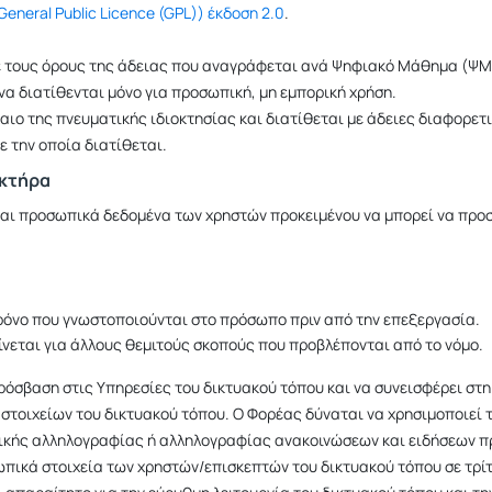
eneral Public Licence (GPL)) έκδοση 2.0
.
ε τους όρους της άδειας που αναγράφεται ανά Ψηφιακό Μάθημα (ΨΜ)
να διατίθενται μόνο για προσωπική, μη εμπορική χρήση.
ιο της πνευματικής ιδιοκτησίας και διατίθεται με άδειες διαφορετ
ε την οποία διατίθεται.
ακτήρα
ται προσωπικά δεδομένα των χρηστών προκειμένου να μπορεί να προσ
χρόνο που γνωστοποιούνται στο πρόσωπο πριν από την επεξεργασία.
νεται για άλλους θεμιτούς σκοπούς που προβλέπονται από το νόμο.
ρόσβαση στις Υπηρεσίες του δικτυακού τόπου και να συνεισφέρει στη 
 στοιχείων του δικτυακού τόπου. Ο Φορέας δύναται να χρησιμοποιεί
νικής αλληλογραφίας ή αλληλογραφίας ανακοινώσεων και ειδήσεων π
πικά στοιχεία των χρηστών/επισκεπτών του δικτυακού τόπου σε τρίτο