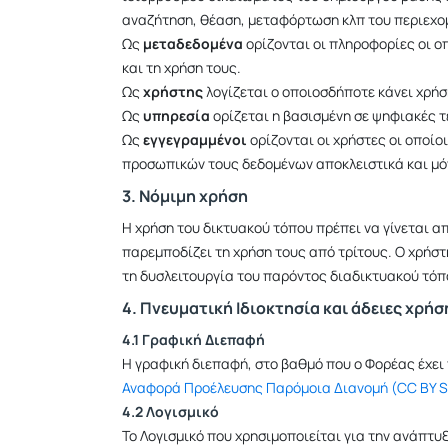
αναζήτηση, θέαση, μεταφόρτωση κλπ του περιεχο
Ως
μεταδεδομένα
ορίζονται οι πληροφορίες οι ο
και τη χρήση τους.
Ως
χρήστης
λογίζεται ο οποιοσδήποτε κάνει χρήσ
Ως
υπηρεσία
ορίζεται η βασισμένη σε ψηφιακές τ
Ως
εγγεγραμμένοι
ορίζονται οι χρήστες οι οποί
προσωπικών τους δεδομένων αποκλειστικά και μό
3. Νόμιμη χρήση
Η χρήση του δικτυακού τόπου πρέπει να γίνεται α
παρεμποδίζει τη χρήση τους από τρίτους. Ο χρήσ
τη δυσλειτουργία του παρόντος διαδικτυακού τόπ
4. Πνευματική Ιδιοκτησία και άδειες χρήσ
4.1 Γραφική Διεπαφή
Η γραφική διεπαφή, στο βαθμό που ο Φορέας έχει
Αναφορά Προέλευσης Παρόμοια Διανομή (CC BY S
4.2 Λογισμικό
Το Λογισμικό που χρησιμοποιείται για την ανάπτυξ