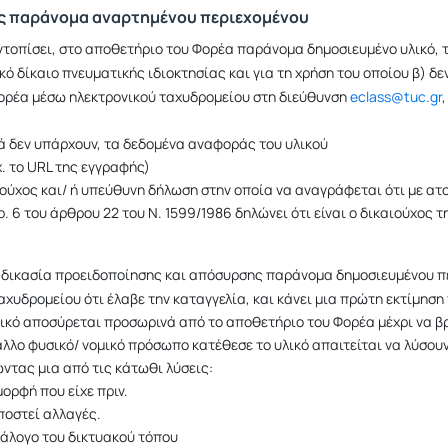
ης παράνομα αναρτημένου περιεχομένου
τοπίσει, στο αποθετήριο του Φορέα παράνομα δημοσιευμένο υλικό, τ
ό δίκαιο πνευματικής ιδιοκτησίας και για τη χρήση του οποίου β) δεν
Φορέα μέσω ηλεκτρονικού ταχυδρομείου στη διεύθυνση
eclass@tuc.gr
ά δεν υπάρχουν, τα δεδομένα αναφοράς του υλικού
χ. το URL της εγγραφής)
αιούχος και/ ή υπεύθυνη δήλωση στην οποία να αναγράφεται ότι με ατ
 6 του άρθρου 22 του Ν. 1599/1986 δηλώνει ότι είναι ο δικαιούχος τ
ιαδικασία προειδοποίησης και απόσυρσης παράνομα δημοσιευμένου π
χυδρομείου ότι έλαβε την καταγγελία, και κάνει μια πρώτη εκτίμηση 
ικό αποσύρεται προσωρινά από το αποθετήριο του Φορέα μέχρι να βρ
λλο φυσικό/ νομικό πρόσωπο κατέθεσε το υλικό απαιτείται να λύσουν 
ντας μια από τις κάτωθι λύσεις:
μορφή που είχε πριν.
ποστεί αλλαγές.
τάλογο του δικτυακού τόπου