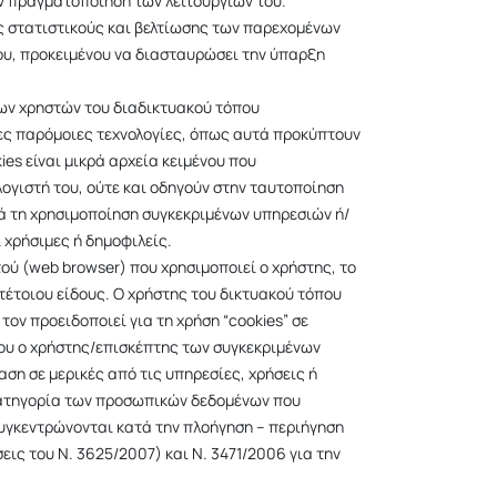
ην πραγματοποίηση των λειτουργιών του.
υς στατιστικούς και βελτίωσης των παρεχομένων
που, προκειμένου να διασταυρώσει την ύπαρξη
ων χρηστών του διαδικτυακού τόπου
ες παρόμοιες τεχνολογίες, όπως αυτά προκύπτουν
es είναι μικρά αρχεία κειμένου που
ογιστή του, ούτε και οδηγούν στην ταυτοποίηση
ά τη χρησιμοποίηση συγκεκριμένων υπηρεσιών ή/
ι χρήσιμες ή δημοφιλείς.
ού (web browser) που χρησιμοποιεί ο χρήστης, το
τέτοιου είδους. Ο χρήστης του δικτυακού τόπου
τον προειδοποιεί για τη χρήση “cookies” σε
που ο χρήστης/επισκέπτης των συγκεκριμένων
αση σε μερικές από τις υπηρεσίες, χρήσεις ή
 κατηγορία των προσωπικών δεδομένων που
συγκεντρώνονται κατά την πλοήγηση – περιήγηση
ις του Ν. 3625/2007) και Ν. 3471/2006 για την