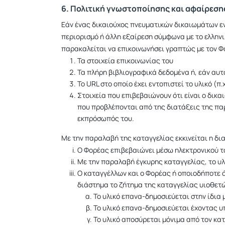
6. Πολιτική γνωστοποίησης και αφαίρεσ
Εάν ένας δικαιούχος πνευματικών δικαιωμάτων εν
περιορισμό ή άλλη εξαίρεση σύμφωνα με το ελληνικ
παρακαλείται να επικοινωνήσει γραπτώς με τον 
Τα στοιχεία επικοινωνίας του
Τα πλήρη βιβλιογραφικά δεδομένα ή, εάν αυτ
Το URL στο οποίο έχει εντοπιστεί το υλικό (π.
Στοιχεία που επιβεβαιώνουν ότι είναι ο δικ
που προβλέπονται από της διατάξεις της παρ.
εκπρόσωπός του.
Με την παραλαβή της καταγγελίας εκκινείται η δ
Ο Φορέας επιβεβαιώνει μέσω ηλεκτρονικού τα
Με την παραλαβή έγκυρης καταγγελίας, το υλ
Ο καταγγέλλων και ο Φορέας ή οποιοδήποτε ά
διάστημα το ζήτημα της καταγγελίας υιοθετώ
Το υλικό επανα-δημοσιεύεται στην ίδια 
Το υλικό επανα-δημοσιεύεται έχοντας υ
Το υλικό αποσύρεται μόνιμα από τον κα