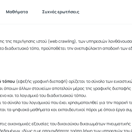
Μαθήματα
Συχνές ερωτήσεις
ς της περιήγησης ιστού (web crawling), των υπηρεσιών λανθάνουσα
ο διαδικτυακό τόπο, προϋποθέτει την ανεπιφύλακτη αποδοχή των ε
ύ τόπου
(εφεξής γραφική διεπαφή) ορίζεται το σύνολο των εικαστι
 και όποιων άλλων στοιχείων αποτελούν μέρος της γραφικής διεπαφής
νο και το λογισμικό του διαδικτυακού τόπου.
ι το σύνολο του λογισμικού που έχει χρησιμοποιηθεί για την παροχή
ται τα ψηφιακά μαθήματα και εκπαιδευτικοί πόροι με όποια έργα συ
τις οικονομικές εξουσίες του δικαιούχου δικαιωμάτων πνευματικής 
εδομένων, ιδίως η με οποιονδήποτε τρόπο λήψη των υπηρεσιών του 