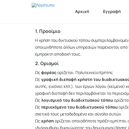
Όροι Χρήσης
Αρχική
Εγγραφή
1. Προοίμιο
Η χρήση του δικτυακού τόπου συμπεριλαμβανομένη
οποιωνδήποτε άλλων υπηρεσιών παρέχονται από τ
έμπρακτη αποδοχή τους.
2. Ορισμοί
Ως
φορέας
ορίζεται: Πολυτεχνείο Κρήτης
Ως
γραφική διεπαφή χρήστη του διαδικτυακο
αυτής, εικόνες κλπ.), των έργων λόγου (κείμενα)
γραφική διεπαφή δεν περιλαμβάνεται το περιεχόμε
Ως
λογισμικό του διαδικτυακού τόπου
ορίζετα
Ως
περιεχόμενο του διαδικτυακού τόπου
ορίζε
σχετικά τους μεταδεδομένα και σύνολα αυτών.
Ως
χρήση
ορίζεται οποιαδήποτε πράξη εμπίπτει σ
ιδιόρρυθμου δικαιώματος του δημιουργού βάσης δ